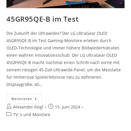
45GR95QE-B im Test
Die Zukunft der Ultrawides? Der LG UltraGear OLED
45GR95QE-B im Test Gaming-Monitore erleben durch
OLED-Technologie und immer höhere Bildwiederholraten
einen wahren Innovationsschub. Der LG UltraGear OLED
45GR95QE-B macht nochmal einen Schritt nach vorne mit
seinem riesigen 45-Zoll-Ultrawide-Panel, um die Messlatte
für immersive Spielerlebnisse neu zu definieren.
Displaygröße: 45…
45GR95QE-
Weiterlesen
B
Beitrags-
Beitrag
Alexander Feigl
Im
15. Juni 2024
Test
Autor:
veröffentlicht:
Beitrags-
TV´s und Monitore
Kategorie: