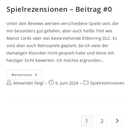
Spielrezensionen – Beitrag #0
Unter den Reviews werden verschiedene Spiele sein, die
mir besonders gut gefallen, aber auch heiße Titel wie
Manor Lords oder das bevorstehende Eldenring DLC. Es
sind aber auch Retrospiele geplant, da ich viele der
damaligen Klassiker nicht gespielt habe und diese mit
heutiger Sicht bewerten. Ich möchte ergründen…
Spielrezensionen
Weiterlesen
–
Beitrags-
Beitrag
Beitrags-
Alexander Feigl
Beitrag
6. Juni 2024
Spielrezensionen
#0
Autor:
veröffentlicht:
Kategorie:
1
2
Gehe zu