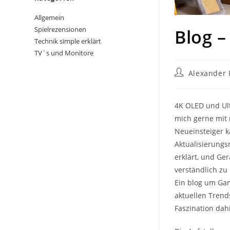
Allgemein
Spielrezensionen
Blog –
Technik simple erklärt
TV´s und Monitore
Beitrags-
Alexander 
Autor:
4K OLED und Ult
mich gerne mit
Neueinsteiger k
Aktualisierungs
erklärt, und Ger
verständlich zu 
Ein blog um Ga
aktuellen Trend
Faszination dah